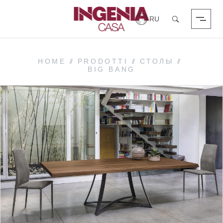
Вход в систему
Поиск
HOME
//
PRODOTTI
//
СТОЛЫ
//
BIG BANG