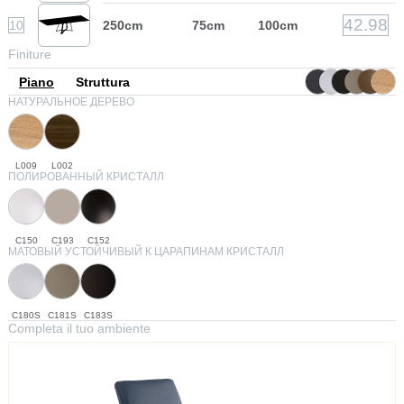
42.98
10
250cm
75cm
100cm
Finiture
Piano
Struttura
НАТУРАЛЬНОЕ ДЕРЕВО
L009
L002
ПОЛИРОВАННЫЙ КРИСТАЛЛ
C150
C193
C152
МАТОВЫЙ УСТОЙЧИВЫЙ К ЦАРАПИНАМ КРИСТАЛЛ
C180S
C181S
C183S
Completa il tuo ambiente