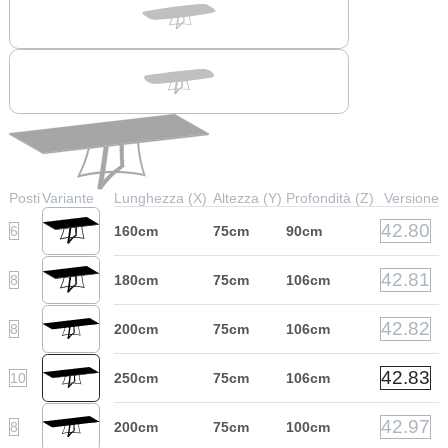
Posti
Variante
Lunghezza (X)
Altezza (Y)
Profondità (Z)
Versione
42.80
6
160cm
75cm
90cm
42.81
8
180cm
75cm
106cm
42.82
8
200cm
75cm
106cm
42.83
10
250cm
75cm
106cm
42.97
8
200cm
75cm
100cm