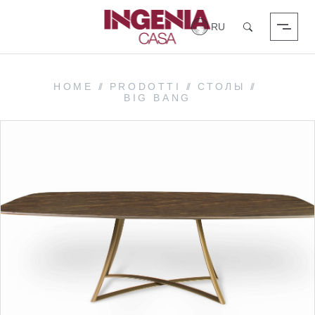
Вход в систему
Поиск
HOME
//
PRODOTTI
//
СТОЛЫ
//
BIG BANG