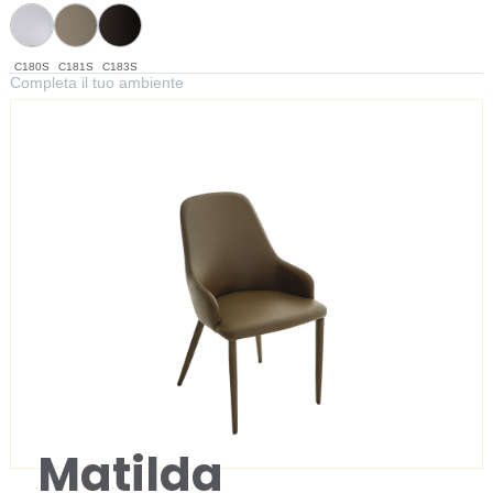
C180S
C181S
C183S
Completa il tuo ambiente
Matilda