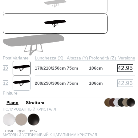
Posti
Variante
Lunghezza (X)
Altezza (Y)
Profondità (Z)
Versione
42.95
10
170/210/250cm
75cm
106cm
42.96
12
200/250/300cm
75cm
106cm
Finiture
Piano
Struttura
ПОЛИРОВАННЫЙ КРИСТАЛЛ
C150
C193
C152
МАТОВЫЙ УСТОЙЧИВЫЙ К ЦАРАПИНАМ КРИСТАЛЛ