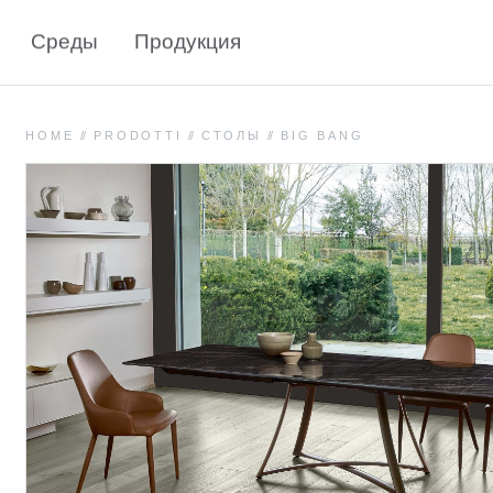
Среды
Продукция
HOME
//
PRODOTTI
//
СТОЛЫ
//
BIG BANG