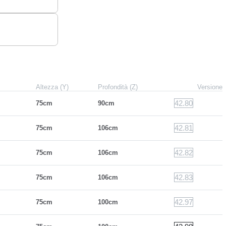
Altezza (Y)
Profondità (Z)
Versione
42.80
75cm
90cm
42.81
75cm
106cm
42.82
75cm
106cm
42.83
75cm
106cm
42.97
75cm
100cm