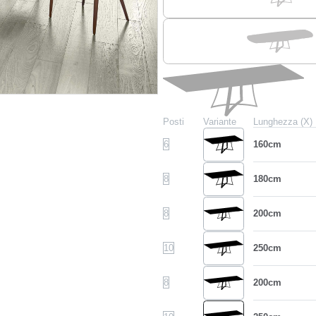
Posti
Variante
Lunghezza (X)
6
160cm
8
180cm
8
200cm
10
250cm
8
200cm