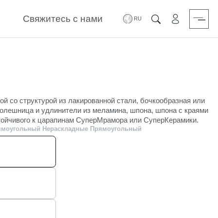
Свяжитесь с нами
зарезервиро
Поиск
ой со структурой из лакированной стали, бочкообразная или
олешница и удлинители из меламина, шпона, шпона с краями
устойчивого к царапинам СуперМрамора или СуперКерамики.
ямоугольный Нераскладные Прямоугольный