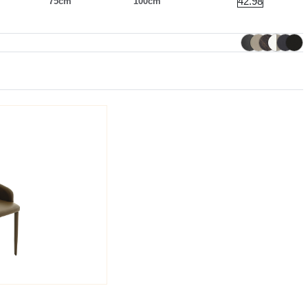
42.98
75cm
100cm