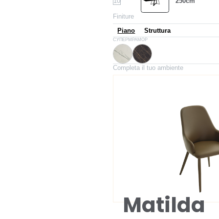
10
250cm
Finiture
Piano
Struttura
CM007
CM005
СУПЕРМРАМОР
Белый матовый
Noir desir глянцевый
Completa il tuo ambiente
Matilda