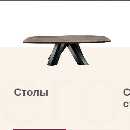
Столы
С
с