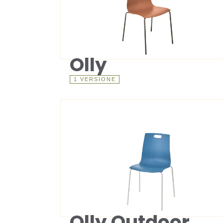
Olly
1 VERSIONE
Olly Outdoor