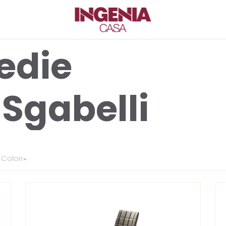
TTI
edie
e
Sgabelli
Colori