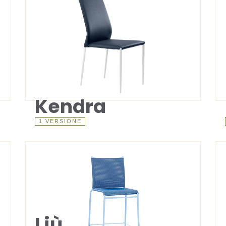
Kendra
1 VERSIONE
Liù