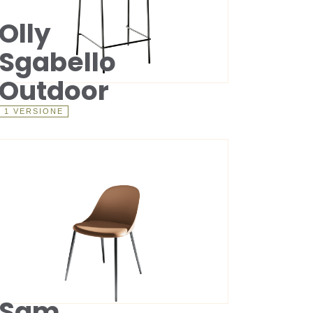
Olly
Sgabello
Outdoor
1 VERSIONE
Sam