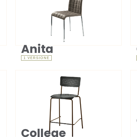
Anita
1 VERSIONE
College