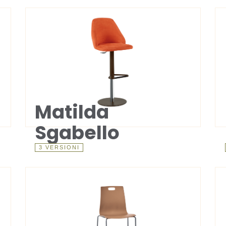
Matilda
Sgabello
3 VERSIONI