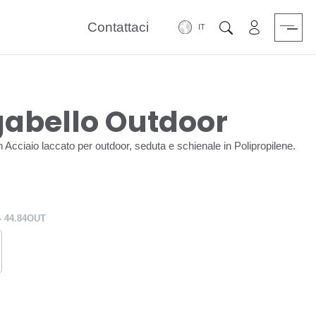
Contattaci
Area riservat
Cerca
gabello Outdoor
in Acciaio laccato per outdoor, seduta e schienale in Polipropilene.
- 44.84OUT