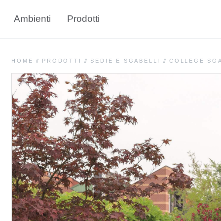
Ambienti
Prodotti
HOME
//
PRODOTTI
//
SEDIE E SGABELLI
//
COLLEGE SG