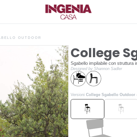
ABELLO OUTDOOR
College S
Sgabello impilabile con struttura 
Designed by Shannon Sadler
Versioni
College Sgabello Outdoor 