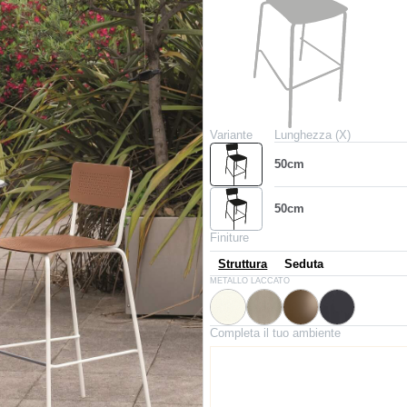
Variante
Lunghezza (X)
50cm
50cm
Finiture
Struttura
Seduta
M306X
M312X
M028X
M310X
METALLO LACCATO
Bianco
Sabbia
Ottone scuro
Antracite
Completa il tuo ambiente