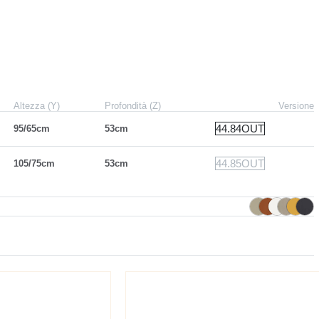
Altezza (Y)
Profondità (Z)
Versione
44.84OUT
95/65cm
53cm
44.85OUT
105/75cm
53cm