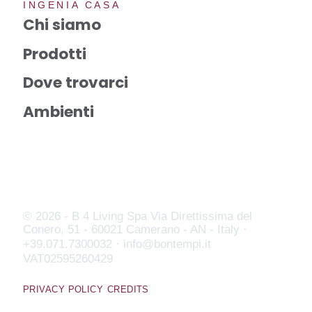
INGENIA CASA
Chi siamo
Prodotti
Dove trovarci
Ambienti
© 2026 - B 4 Living Spa
Via Direttissima del
Conero, 51 - 60021 Camerano - AN - Italy ·
+39.071.7300032 ·
info@bontempi.it
VAT02595260429
PRIVACY POLICY
CREDITS