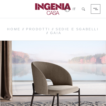
Login
Cerca
HOME
//
PRODOTTI
//
SEDIE E SGABELLI
//
GAIA