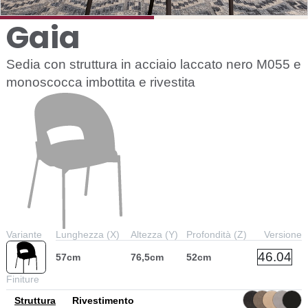
Gaia
Sedia con struttura in acciaio laccato nero M055 e
monoscocca imbottita e rivestita
Variante
Lunghezza (X)
Altezza (Y)
Profondità (Z)
Versione
46.04
57cm
76,5cm
52cm
Finiture
Struttura
Rivestimento