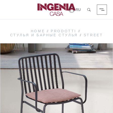
Вход в систему
Поиск
HOME
//
PRODOTTI
//
СТУЛЬЯ И БАРНЫЕ СТУЛЬЯ
//
STREET