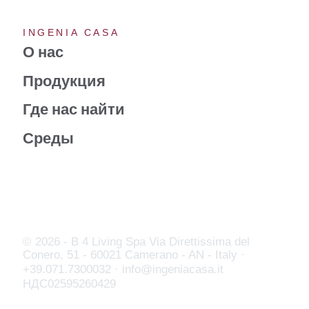
INGENIA CASA
О нас
Продукция
Где нас найти
Среды
© 2026 - B 4 Living Spa
Via Direttissima del
Conero, 51 - 60021 Camerano - AN - Italy ·
+39.071.7300032 ·
info@ingeniacasa.it
НДС02595260429