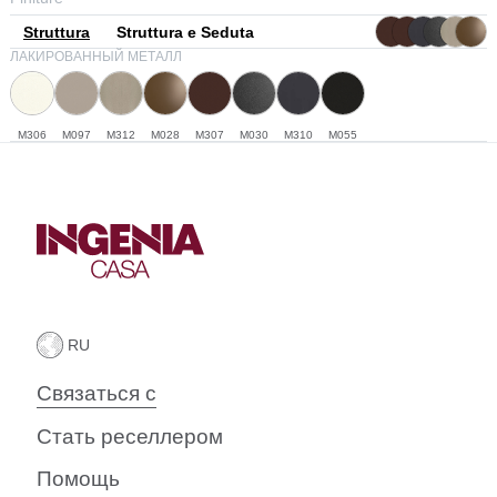
Struttura
Struttura e Seduta
ЛАКИРОВАННЫЙ МЕТАЛЛ
M306
M097
M312
M028
M307
M030
M310
M055
Связаться с
Стать реселлером
Помощь