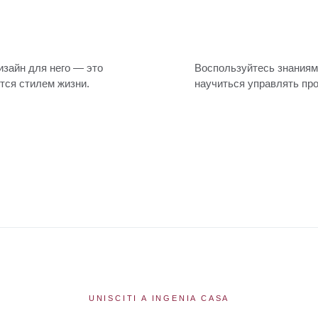
изайн для него — это
оды обучения, чтобы
тся стилем жизни.
научиться управлять пр
UNISCITI A INGENIA CASA