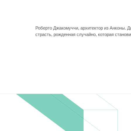
Роберто Джакомуччи, архитектор из Анконы. Д
Воспользуйтесь знаниями, полученными за г
страсть, рожденная случайно, которая станови