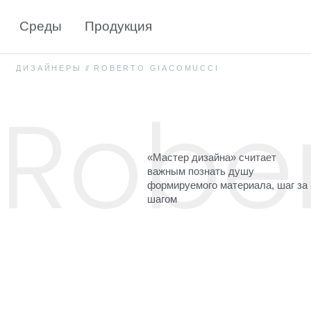
Среды
Продукция
ДИЗАЙНЕРЫ
//
ROBERTO GIACOMUCCI
Robe
«Мастер
дизайна»
считает
важным
познать
душу
формируемого
материала,
шаг
за
шагом