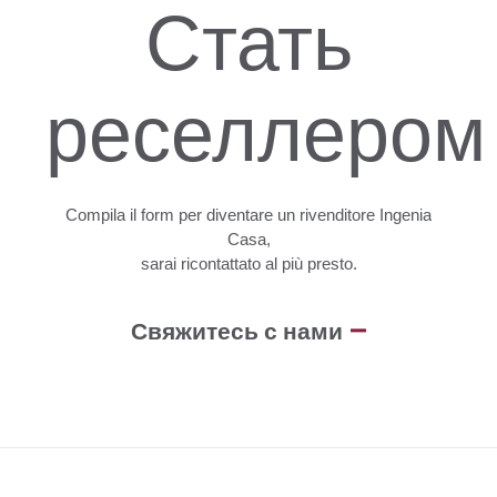
Стать
реселлером
Compila
il
form
per
diventare
un
rivenditore
Ingenia
Casa,
sarai
ricontattato
al
più
presto.
Свяжитесь с нами