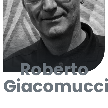
Roberto
Giacomucc