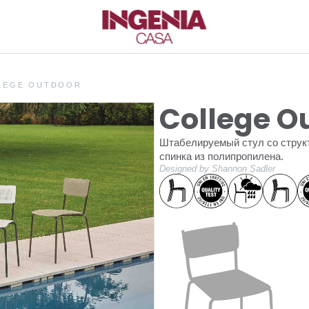
LEGE OUTDOOR
College O
Штабелируемый стул со структ
спинка из полипропилена.
Designed by Shannon Sadler