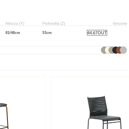
Altezza (Y)
Profondità (Z)
Versione
44.67OUT
81/48cm
53cm
я латунь