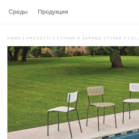
Среды
Продукция
HOME
//
PRODOTTI
//
СТУЛЬЯ И БАРНЫЕ СТУЛЬЯ
//
COL