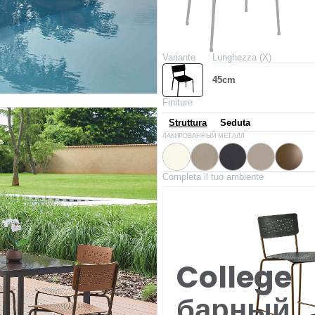
Variante
Lunghezza (X)
45cm
Finiture
Struttura
Seduta
M306X
M312X
M310X
M097X
M028X
ЛАКИРОВАННЫЙ МЕТАЛЛ
Белый
Песочный
Антрацит
Светло-серый
Тёмна
Completa il tuo ambiente
College
барный