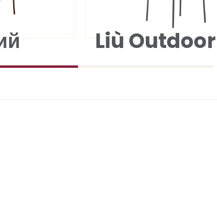
ий
Liù Outdoor