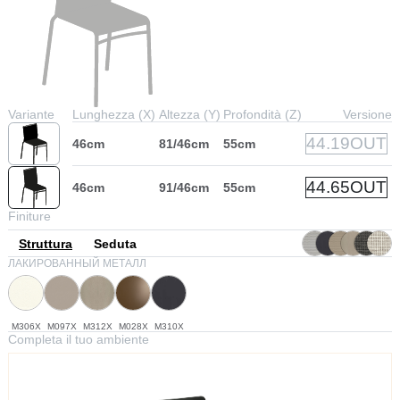
Variante
Lunghezza (X)
Altezza (Y)
Profondità (Z)
Versione
44.19OUT
46cm
81/46cm
55cm
44.65OUT
46cm
91/46cm
55cm
Finiture
Struttura
Seduta
ЛАКИРОВАННЫЙ МЕТАЛЛ
M306X
M097X
M312X
M028X
M310X
Completa il tuo ambiente