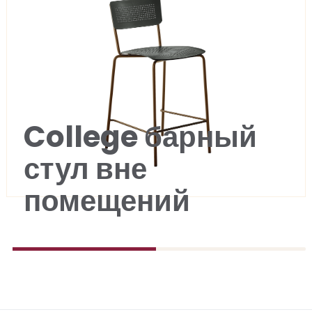
College барный
стул вне
помещений