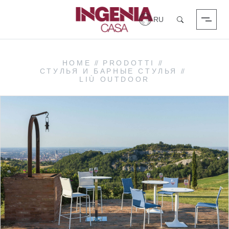
Вход в систему
Поиск
HOME
//
PRODOTTI
//
СТУЛЬЯ И БАРНЫЕ СТУЛЬЯ
//
LIÙ OUTDOOR