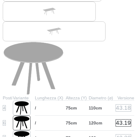
Posti
Variante
Lunghezza (X)
Altezza (Y)
Diametro (⌀)
Versione
43.18
4
/
75cm
110cm
43.19
6
/
75cm
120cm