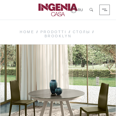
Вход в систему
Поиск
HOME
//
PRODOTTI
//
СТОЛЫ
//
BROOKLYN