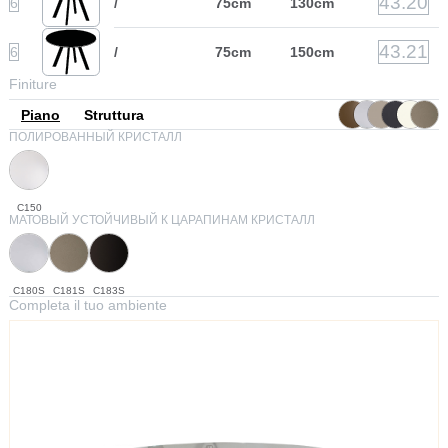
43.20
6
/
75cm
130cm
43.21
6
/
75cm
150cm
Finiture
Piano
Struttura
ПОЛИРОВАННЫЙ КРИСТАЛЛ
C150
МАТОВЫЙ УСТОЙЧИВЫЙ К ЦАРАПИНАМ КРИСТАЛЛ
C180S
C181S
C183S
Completa il tuo ambiente