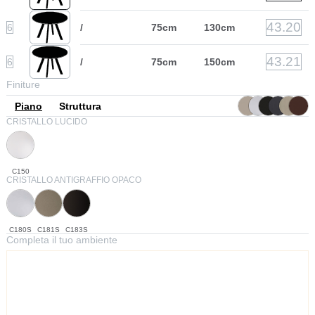
43.20
6
/
75cm
130cm
43.21
6
/
75cm
150cm
Finiture
Piano
Struttura
CRISTALLO LUCIDO
C150
CRISTALLO ANTIGRAFFIO OPACO
C180S
C181S
C183S
Completa il tuo ambiente