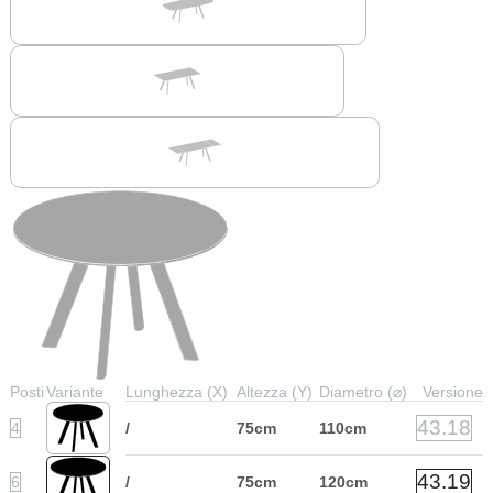
Posti
Variante
Lunghezza (X)
Altezza (Y)
Diametro (⌀)
Versione
43.18
4
/
75cm
110cm
43.19
6
/
75cm
120cm