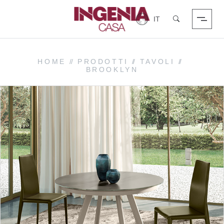
Login
Cerca
HOME
//
PRODOTTI
//
TAVOLI
//
BROOKLYN