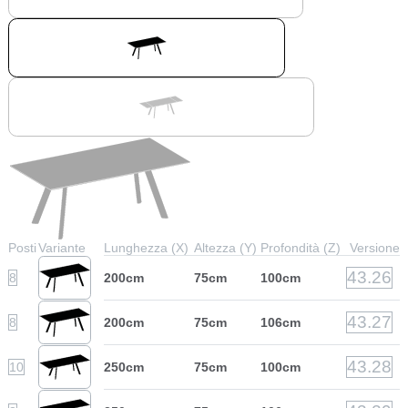
Posti
Variante
Lunghezza (X)
Altezza (Y)
Profondità (Z)
Versione
43.26
8
200cm
75cm
100cm
43.27
8
200cm
75cm
106cm
43.28
10
250cm
75cm
100cm