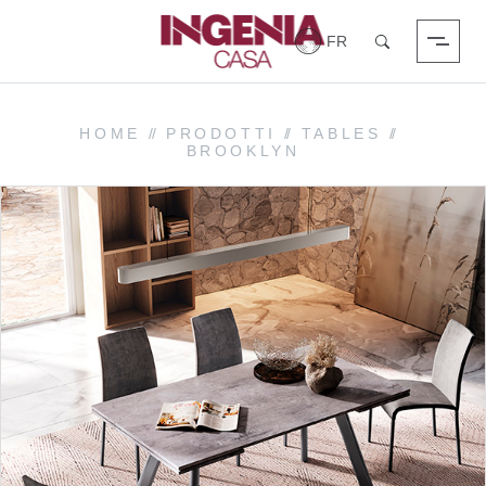
Login
Chercher
HOME
//
PRODOTTI
//
TABLES
//
BROOKLYN