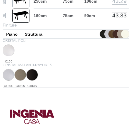
43.29
8
250cm
75cm
106cm
43.33
6
160cm
75cm
90cm
Finiture
Piano
Struttura
CRISTAL POLI
C150
CRISTAL MAT ANTI-RAYURES
C180S
C181S
C183S