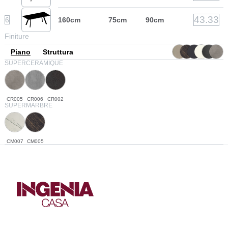
43.33
6
160cm
75cm
90cm
Finiture
Piano
Struttura
SUPERCERAMIQUE
CR005
CR006
CR002
SUPERMARBRE
CM007
CM005