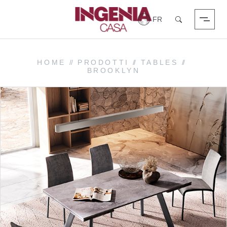
Login
Chercher
HOME
//
PRODOTTI
//
TABLES
//
BROOKLYN