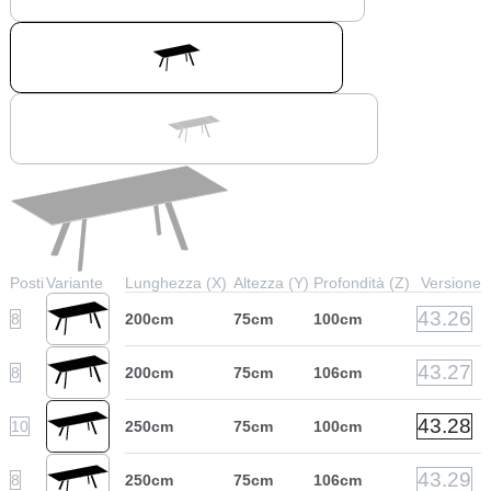
Posti
Variante
Lunghezza (X)
Altezza (Y)
Profondità (Z)
Versione
43.26
8
200cm
75cm
100cm
43.27
8
200cm
75cm
106cm
43.28
10
250cm
75cm
100cm
43.29
8
250cm
75cm
106cm