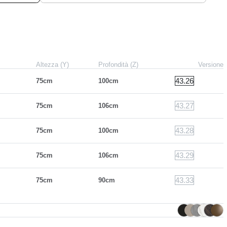
Altezza (Y)
Profondità (Z)
Versione
43.26
75cm
100cm
43.27
75cm
106cm
43.28
75cm
100cm
43.29
75cm
106cm
43.33
75cm
90cm