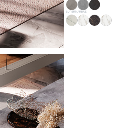
CM007
CM032
CM005
CM012
SUPERMARBRE
Blanc opaque
Calacatta supreme opaque
Noir desir brillant
Calacatta suprem