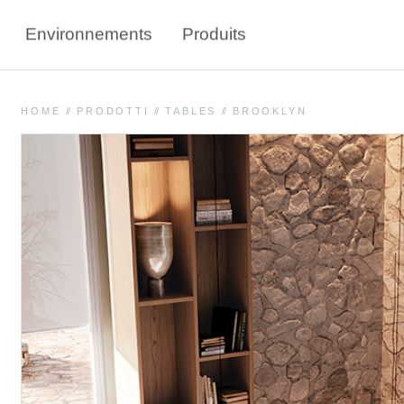
Environnements
Produits
HOME
//
PRODOTTI
//
TABLES
//
BROOKLYN