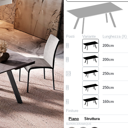
Posti
Variante
Lunghezza (X)
8
200cm
8
200cm
10
250cm
8
250cm
6
160cm
Finiture
Piano
Struttura
CR005
CR006
CR002
SUPERCERAMIQUE
Sable
Gris savoi
Anthracite