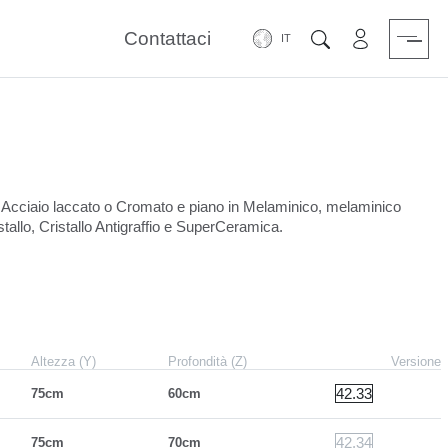
Contattaci
Area riservat
Cerca
in Acciaio laccato o Cromato e piano in Melaminico, melaminico
stallo, Cristallo Antigraffio e SuperCeramica.
Altezza (Y)
Profondità (Z)
Versione
42.33
75cm
60cm
42.34
75cm
70cm