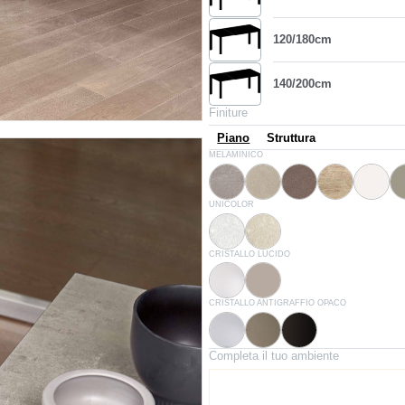
120/180cm
140/200cm
Finiture
Piano
Struttura
L054
L058
L059
L055
L043
MELAMINICO
Cemento naturale
Cemento sabbia
Cemento talpa
Canyon oak
Bianc
D007
D004
UNICOLOR
Bianco
Pietra di nanto
C150
C193
CRISTALLO LUCIDO
Extrawhite lucido
Tortora lucido
C180S
C181S
C183S
CRISTALLO ANTIGRAFFIO OPACO
Bianco opaco antigraffio
Tortora opaco antigraffio
Antracite opaco antigraffi
Completa il tuo ambiente