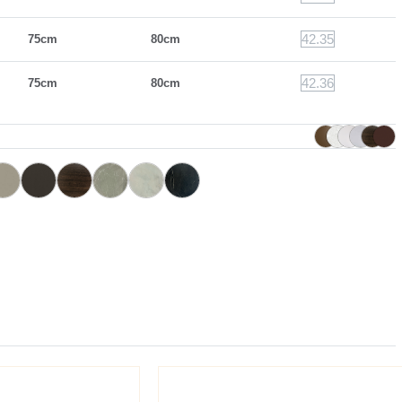
42.35
75cm
80cm
42.36
75cm
80cm
L044
L045
LF02
LF05
LF07
LF08
o
Sabbia
Antracite
Eucalipto
Botticino
Calacatta
Stone grey
o