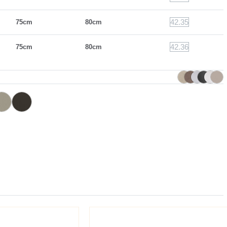
42.35
75cm
80cm
42.36
75cm
80cm
L044
L045
Sable
Anthracite