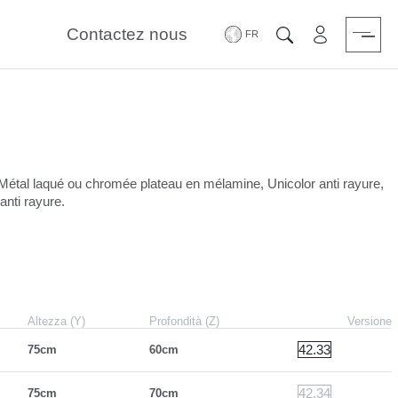
Contactez nous
Zone Réserv
Chercher
 Métal laqué ou chromée plateau en mélamine, Unicolor anti rayure,
nti rayure.
Altezza (Y)
Profondità (Z)
Versione
42.33
75cm
60cm
42.34
75cm
70cm