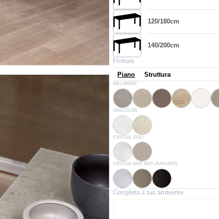
120/180cm
140/200cm
Finiture
Piano
Struttura
L054
L058
L059
L055
L043
MELAMINE'
Beton naturel
Beton sable
Beton gris
Chêne canyon
Blanc
D007
D004
UNICOLOR
Blanc
Pierre de nanto
C150
C193
CRISTAL POLI
Glossy extrawhite
Gris tourterelle brillant
C180S
C181S
C183S
CRISTAL MAT ANTI-RAYURES
Blanc velvet opaque
Gris tourterelle velvet opaque
Anthracite velvet opaque
Completa il tuo ambiente