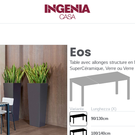
Eos
Table avec allonges structure en
SuperCéramique, Verre ou Verre a
Variante
Lunghezza (X)
90/130cm
100/140cm