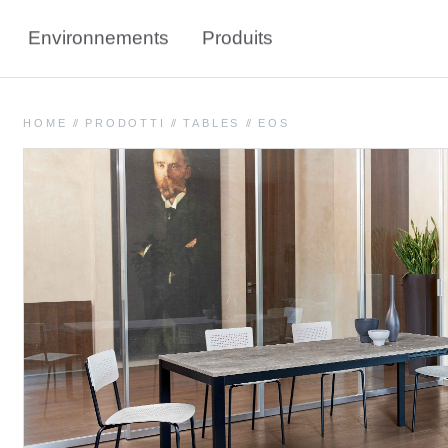
Environnements
Produits
HOME
//
PRODOTTI
//
TABLES
//
EOS