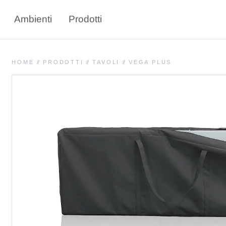
Ambienti
Prodotti
HOME
//
PRODOTTI
//
TAVOLI
//
VEGA PLUS