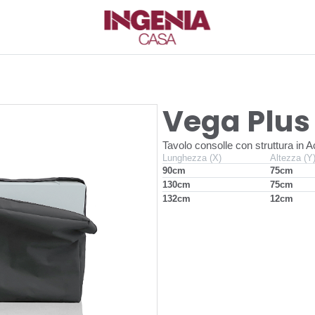
Vega Plus
Tavolo consolle con struttura in Ac
Lunghezza (X)
Altezza (Y
90cm
75cm
130cm
75cm
132cm
12cm