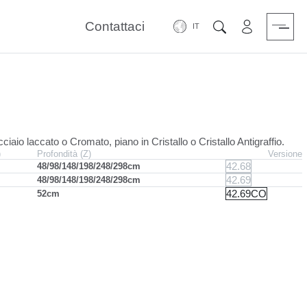
Contattaci
Area riservat
Cerca
ciaio laccato o Cromato, piano in Cristallo o Cristallo Antigraffio.
)
Profondità (Z)
Versione
42.68
48/98/148/198/248/298cm
42.69
48/98/148/198/248/298cm
42.69CO
52cm