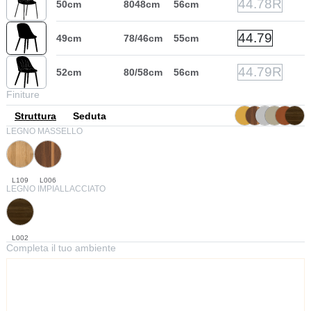
44.78R
50cm
8048cm
56cm
44.79
49cm
78/46cm
55cm
44.79R
52cm
80/58cm
56cm
Finiture
Struttura
Seduta
LEGNO MASSELLO
L109
L006
LEGNO IMPIALLACCIATO
L002
Completa il tuo ambiente