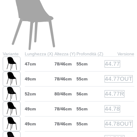
Variante
Lunghezza (X)
Altezza (Y)
Profondità (Z)
Versione
44.77
47cm
78/46cm
55cm
44.77OUT
49cm
78/46cm
55cm
44.77R
52cm
80/48cm
56cm
44.78
49cm
78/46cm
55cm
44.78OUT
49cm
78/46cm
55cm