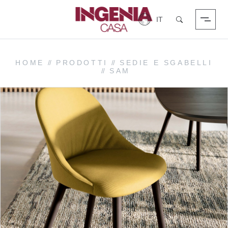
Login
Cerca
HOME
//
PRODOTTI
//
SEDIE E SGABELLI
//
SAM