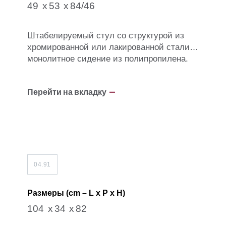
49
53
84/46
Штабелируемый стул со структурой из
хромированной или лакированной стали,
монолитное сидение из полипропилена.
Перейти на вкладку
04.91
Размеры (cm – L x P x H)
104
34
82