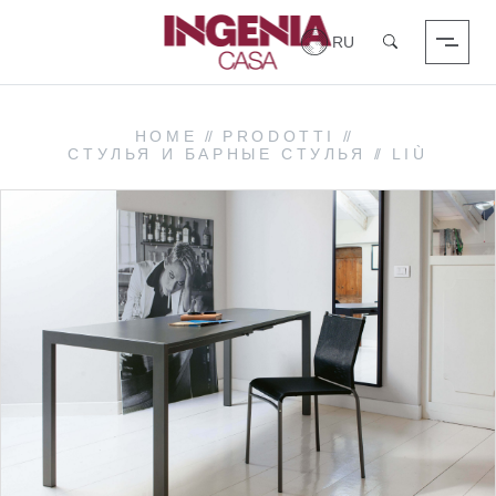
Вход в систему
Поиск
HOME
//
PRODOTTI
//
СТУЛЬЯ И БАРНЫЕ СТУЛЬЯ
//
LIÙ