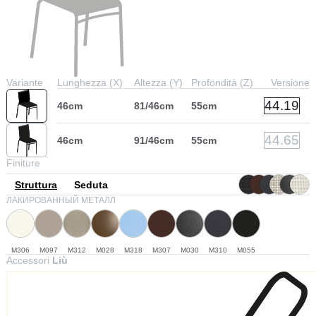
Variante
Lunghezza (X)
Altezza (Y)
Profondità (Z)
Versione
44.19
46cm
81/46cm
55cm
44.65
46cm
91/46cm
55cm
Finiture
Struttura
Seduta
ЛАКИРОВАННЫЙ МЕТАЛЛ
M306
M097
M312
M028
M318
M307
M030
M310
M055
Accessori
Liù