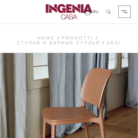
Вход в систему
Поиск
HOME
//
PRODOTTI
//
СТУЛЬЯ И БАРНЫЕ СТУЛЬЯ
//
KEAI