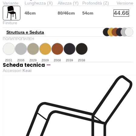
Variante
Lunghezza (X)
Altezza (Y)
Profondità (Z)
Versione
44.66
48cm
80/46cm
54cm
Finiture
Struttura e Seduta
ПОЛИПРОПИЛЕН
Z031
Z006
Z029
Z009
Z008
Z039
Z038
Scheda tecnica
Accessori
Keai