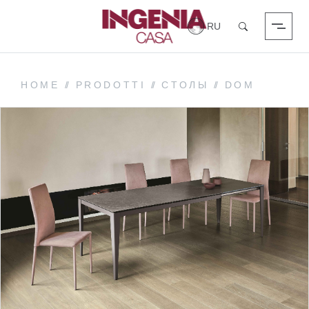
Вход в систему
Поиск
HOME
//
PRODOTTI
//
СТОЛЫ
//
DOM