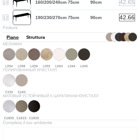
42.65
10
160/200/240cm
75cm
90cm
42.66
12
190/230/270cm
75cm
90cm
Finiture
Piano
Struttura
МЕЛАМИН
L054
L058
L059
L055
L043
L044
L045
ПОЛИРОВАННЫЙ КРИСТАЛЛ
C150
C193
МАТОВЫЙ УСТОЙЧИВЫЙ К ЦАРАПИНАМ КРИСТАЛЛ
C180S
C181S
C183S
Completa il tuo ambiente