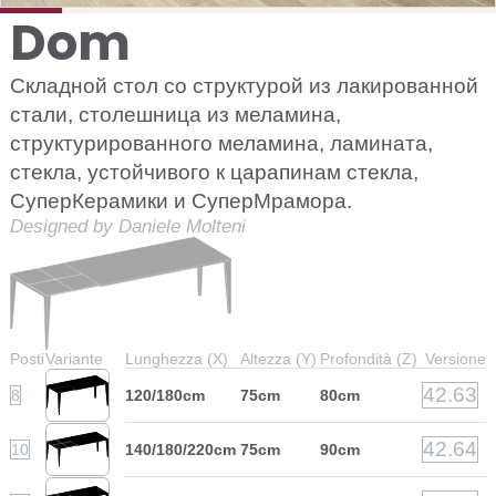
Dom
Складной стол со структурой из лакированной
стали, столешница из меламина,
структурированного меламина, ламината,
стекла, устойчивого к царапинам стекла,
СуперКерамики и СуперМрамора.
Designed by Daniele Molteni
Posti
Variante
Lunghezza (X)
Altezza (Y)
Profondità (Z)
Versione
42.63
8
120/180cm
75cm
80cm
42.64
10
140/180/220cm
75cm
90cm