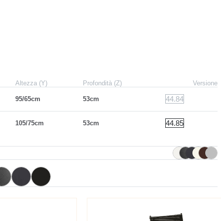
Altezza (Y)
Profondità (Z)
Versione
44.84
95/65cm
53cm
44.85
105/75cm
53cm
M310
M055
-коричневый
Антрацит
Черный
M030