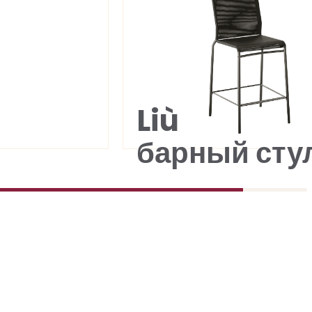
Liù
барный сту