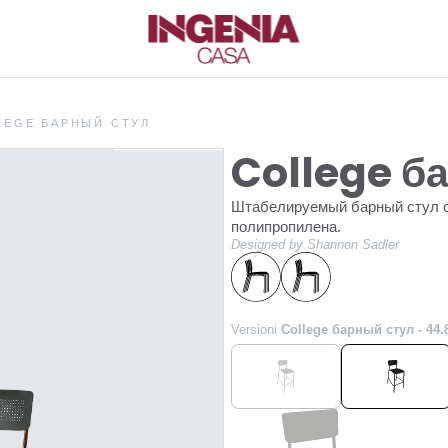
LEGE БАРНЫЙ СТУЛ
College б
Штабелируемый барный стул со
полипропилена.
Designed by Shannon Sadler
Versioni
College барный стул - 44.