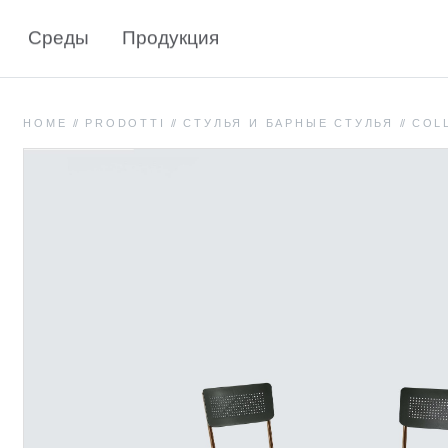
Среды
Продукция
HOME
//
PRODOTTI
//
СТУЛЬЯ И БАРНЫЕ СТУЛЬЯ
//
COL