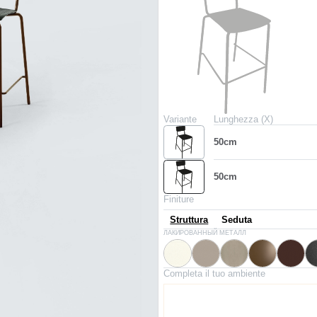
Variante
Lunghezza (X)
50cm
50cm
Finiture
Struttura
Seduta
M306
M097
M312
M028
M307
ЛАКИРОВАННЫЙ МЕТАЛЛ
Белый
Светло-серый
Песочный
Тёмная латунь
Темно
Completa il tuo ambiente