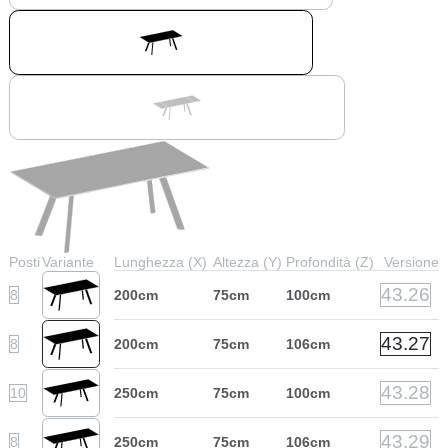
Posti
Variante
Lunghezza (X)
Altezza (Y)
Profondità (Z)
Versione
43.26
8
200cm
75cm
100cm
43.27
8
200cm
75cm
106cm
43.28
10
250cm
75cm
100cm
43.29
8
250cm
75cm
106cm