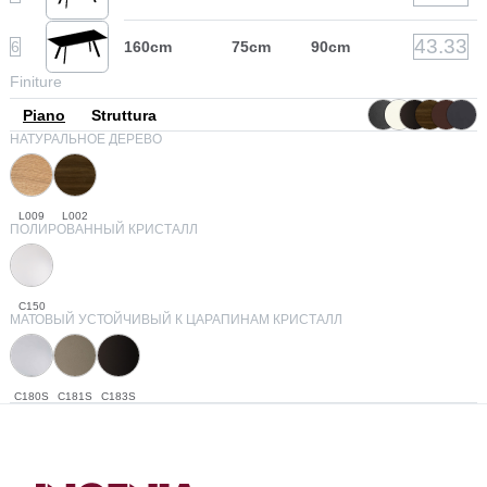
43.33
6
160cm
75cm
90cm
Finiture
Piano
Struttura
НАТУРАЛЬНОЕ ДЕРЕВО
L009
L002
ПОЛИРОВАННЫЙ КРИСТАЛЛ
C150
МАТОВЫЙ УСТОЙЧИВЫЙ К ЦАРАПИНАМ КРИСТАЛЛ
C180S
C181S
C183S