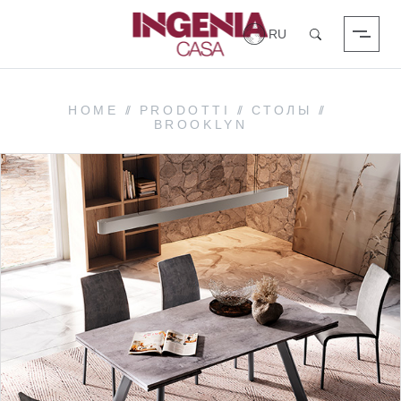
Вход в систему
Поиск
HOME
//
PRODOTTI
//
СТОЛЫ
//
BROOKLYN