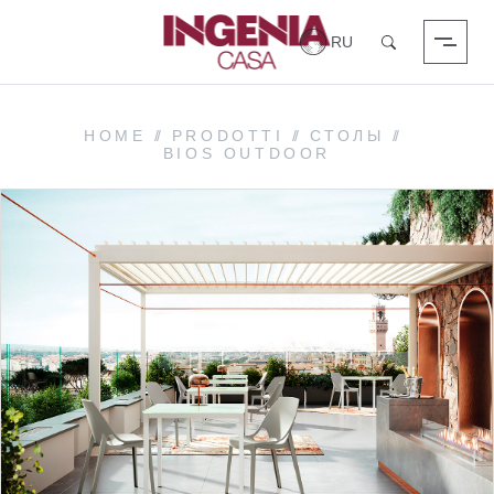
Вход в систему
Поиск
HOME
//
PRODOTTI
//
СТОЛЫ
//
BIOS OUTDOOR