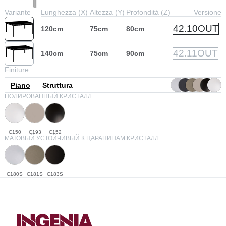
Variante
Lunghezza (X)
Altezza (Y)
Profondità (Z)
Versione
42.10OUT
120cm
75cm
80cm
42.11OUT
140cm
75cm
90cm
Finiture
Piano
Struttura
ПОЛИРОВАННЫЙ КРИСТАЛЛ
C150
C193
C152
МАТОВЫЙ УСТОЙЧИВЫЙ К ЦАРАПИНАМ КРИСТАЛЛ
C180S
C181S
C183S