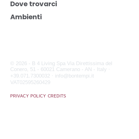
Dove trovarci
Ambienti
© 2026 - B 4 Living Spa
Via Direttissima del
Conero, 51 - 60021 Camerano - AN - Italy ·
+39.071.7300032 ·
info@bontempi.it
VAT02595260429
PRIVACY POLICY
CREDITS