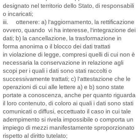
d
e
si
g
n
a
to n
e
l te
r
ritorio d
e
l
l
o
S
tato, di r
e
sponsabili
o i
nca
ri
c
a
t
i
;
iii.
ot
t
e
n
e
r
e
:
a
)
l
‘
a
g
g
ior
n
a
mento, la
r
e
t
t
ifi
ca
z
ione
o
vv
e
ro, qu
a
ndo
vi ha in
t
e
r
e
sse,
l
‘
in
te
g
r
a
z
ione d
e
i
d
a
t
i
; b) la
ca
n
c
e
l
l
a
z
ione, la tr
a
s
fo
r
ma
z
ione in
fo
r
ma
a
noni
m
a o il
b
loc
c
o d
e
i d
a
ti tr
a
t
t
a
ti
in vio
l
a
z
ione di leg
ge
,
c
ompr
e
si qu
e
l
l
i di
c
ui
n
on è
n
e
ce
ss
a
ria la
c
ons
e
rv
a
z
ione in r
e
l
a
z
ione
ag
li
s
c
opi p
e
r i qu
a
li i d
a
ti sono
s
tati r
acc
ol
t
i o
su
cce
ss
i
v
a
mente tr
a
t
t
a
t
i
;
c
)
l
‘a
t
t
e
sta
z
ione
c
he le
o
p
e
r
a
z
ioni di
c
ui
a
l
l
e let
t
e
re
a
) e b) sono state
port
a
te a
c
onos
c
e
n
z
a
,
a
n
c
he p
e
r qu
a
nto r
i
g
u
a
r
d
a
il loro
c
ontenuto, di
c
oloro
a
i qu
a
li i d
a
ti so
n
o stati
c
omun
i
ca
ti o dif
f
usi,
ecce
t
t
u
a
to il
ca
so in
c
ui tale
a
d
e
mp
i
mento si riv
e
la i
m
poss
i
bi
l
e o
co
mporta un
i
m
pie
g
o di me
zz
i
m
a
nif
e
stam
e
nte sp
r
oporzion
a
to
rispetto al diritto
t
utel
a
to;