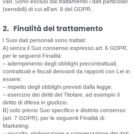
vari. Sono esclusi dal trattamento i dati particolari
(sensibili) di cui all’art. 9 del GDPR.
2.
F
i
n
al
i
tà del
tr
at
t
a
me
n
to
I
S
uoi d
a
ti p
e
rso
n
a
li sono tr
a
t
t
a
t
i
:
A) s
e
n
z
a il
S
uo
c
ons
e
n
s
o
e
spr
e
sso
a
rt. 6
G
DP
R
,
per le s
e
g
u
e
nti
F
inali
t
à:
–
a
d
e
mp
i
mento
degli
obblighi
precontrattuali
,
contrattuali
e
fiscali
derivanti
da
r
a
pporti con
Le
i in
es
s
e
re;
–
rispetto
degli
obblighi
previsti
dalla
legge
;
–
e
s
e
r
c
i
zio de
i d
i
ritti d
e
l Tito
l
a
r
e
,
a
d
e
s
e
mp
i
o il
dirit
t
o di d
i
f
e
sa in
g
iud
iz
i
o
.
B)
s
olo pr
e
vio
S
uo sp
ec
i
f
ico e dis
t
in
t
o
c
ons
e
nso
(
a
rt. 7 G
D
P
R), p
e
r le s
e
g
u
e
nti
F
inali
t
à di
Ma
r
k
e
t
i
n
g
:
– raccolta, elaborazione e conservazione dei dati