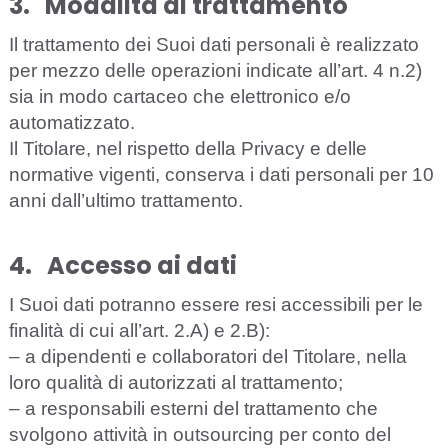
3.
M
o
d
al
i
tà di t
r
at
t
a
me
nt
o
I
l tr
a
t
t
a
mento d
e
i
S
uoi d
a
ti p
e
rson
a
li è r
ea
l
izz
a
to
p
e
r me
zz
o d
e
l
l
e op
e
r
a
z
i
o
ni ind
i
ca
te
a
l
l
’art. 4
n.
2)
sia
in modo ca
rt
a
ce
o
c
he
e
l
e
t
t
roni
c
o
e
/o
automati
zz
a
to.
I
l Titola
r
e, nel rispetto della Privacy e delle
normative vigenti, conserva i dati personali per 10
anni dall’ultimo trattamento.
4.
A
cce
sso ai
d
ati
I
S
uoi d
a
ti potr
a
nno
e
sse
r
e r
e
si
a
cce
ss
i
bi
l
i per le
fin
a
l
i
tà di
c
ui al
l
’
a
rt. 2.
A
) e 2.
B
):
– a
dipendenti
e
collaboratori
del
Titolare
,
nella
loro
qualità
di
autorizzati
al trattamento;
– a responsabili esterni del trattamento
c
he
s
v
ol
g
ono
a
t
t
iv
i
tà in outsour
c
ing
p
e
r
c
onto d
e
l