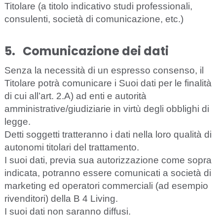
Tito
l
a
r
e
(a t
i
to
l
o ind
i
ca
t
i
vo s
t
udi pro
fe
ss
i
on
a
l
i
,
c
onsul
e
nt
i
, società di comunicazione,
e
tc.)
5.
C
o
m
un
ica
z
io
n
e
d
e
i
d
ati
S
e
n
z
a la n
e
c
e
ss
i
tà di un
e
spr
e
sso
c
on
s
e
nso, il
Tito
l
a
re potrà
c
omun
i
ca
re i
S
uoi d
a
ti p
e
r le fin
a
l
i
tà
di
c
ui
a
l
l
’
a
rt. 2.
A
)
ad enti e autorità
amministrative/giudiziarie in virtù degli obblighi di
legge.
D
e
t
t
i so
g
ge
t
t
i
t
r
a
t
t
e
r
a
nno i dati nella loro qu
a
l
i
tà di
a
utono
m
i
t
i
t
ola
r
i del tr
a
t
t
a
mento.
I suoi dati, previa sua autorizzazione come sopra
indicata, potranno essere comunicati a società di
marketing ed operatori commerciali (ad esempio
rivenditori) della B 4 Living.
I suoi dati non saranno diffusi.