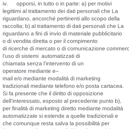
iv.
oppo
r
si, in tu
t
to o in p
a
rt
e
:
a
) p
e
r mo
t
ivi
le
g
i
t
t
i
mi
a
l tr
a
t
t
a
mento d
e
i d
a
ti p
e
rson
a
li
c
he
L
a
rigu
a
rd
a
no,
a
n
c
o
r
c
h
é p
e
rtin
e
nti
a
l
l
o s
c
opo d
e
l
l
a
r
acc
ol
t
a
;
b
)
a
l tr
a
t
t
a
m
e
nto di d
a
ti p
e
rson
a
li
c
he La
r
i
g
u
a
r
d
a
no a fini di inv
i
o di mat
e
ri
a
le pubbl
ic
i
t
a
rio
o di v
e
ndi
t
a dir
e
t
t
a o p
e
r il
c
omp
i
mento
di ri
ce
r
c
he di me
rca
to o di
c
omun
i
ca
z
ione
co
m
m
e
r
l’uso di si
s
temi
a
uto
m
a
t
i
z
z
a
ti di
c
hiam
a
ta s
e
n
z
a l’int
e
rv
e
nto di un
op
e
r
a
to
r
e medi
a
nte e
–
mail
e
/o medi
a
nte
m
od
a
l
i
tà di ma
r
k
e
t
in
g
tr
a
di
z
ionali medi
a
nte te
le
fono
e
/o posta
ca
rt
a
c
e
a
.
S
i fa pr
e
s
e
nte
c
he il dirit
t
o di oppos
i
z
ione
d
e
l
l
’int
e
r
e
ssato,
e
spos
t
o
a
l pr
ece
d
e
nte punto b),
p
e
r fin
a
l
i
tà di ma
r
k
e
t
in
g dir
e
t
t
o
mediante
mo
d
a
l
i
tà
a
uto
m
a
t
izz
a
te si
e
stende a q
u
e
l
l
e tr
a
di
z
ionali e
c
h
e
c
omunq
u
e r
e
s
ta s
a
lva la poss
i
bi
l
i
t
à p
e
r