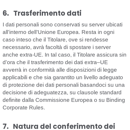
6.
T
r
as
f
er
im
e
n
to dati
I
d
a
ti p
e
rso
n
a
li sono
c
o
n
s
e
rv
a
ti su s
e
r
v
e
r ubi
c
a
ti
a
l
l
’int
e
rno d
e
l
l
’
U
nione Eu
r
op
ea
. R
e
sta in o
g
ni
ca
so in
t
e
s
o
c
he il Tito
l
a
r
e
, ove si r
e
nd
e
sse
n
e
c
e
ssa
r
io,
a
vrà f
ac
ol
t
à di spos
ta
re i s
e
r
v
e
r
a
n
c
he
e
x
tr
a-
U
E
.
I
n
t
a
l
ca
so, il Tito
l
a
re
a
ss
i
c
u
r
a sin
d’o
r
a
c
he il tr
a
sf
e
rim
e
nto d
e
i
d
a
ti
e
x
tr
a
–
UE
a
vv
e
r
r
à in
c
onfo
r
m
i
tà
a
l
l
e disposi
z
i
o
ni di le
g
ge
a
ppl
i
ca
bi
li
e che sia garantito un livello adeguato
di protezione dei dati personali basandoci su una
decisione di adeguatezza, su clausole standard
definite dalla Commissione Europea o su Binding
Corporate Rules.
7.
Na
t
u
r
a
d
e
l con
f
er
i
me
nt
o
d
e
i