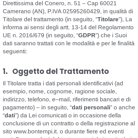
Direttissima del Conero,
n.
51 –
Cap
60021
Camerano (
AN)
,
P.
I
VA 02595260429, in qu
a
l
i
tà di
T
i
to
l
a
re d
e
l
t
r
a
t
t
a
mento (
i
n s
e
g
ui
t
o, “
Titola
r
e
”
),
L
a
informa
ai
sensi
degli
a
rtt. 13-14 del R
eg
ola
m
e
nto
UE n. 2
0
16/679 (in s
eg
ui
t
o,
“
G
D
P
R
”
)
c
he i
S
uoi
d
a
ti s
aranno
tr
a
t
t
a
ti
c
on le mod
a
l
i
tà e p
e
r le f
i
n
a
l
i
tà
s
eg
u
e
nt
i
:
1.
Ogge
t
to del Tra
t
t
a
me
nt
o
I
l Tito
l
a
r
e tr
a
t
t
a i d
a
ti p
e
rson
a
l
i
i
d
e
nt
i
fi
ca
t
i
vi (
a
d
e
s
e
mp
io
, nome,
c
o
g
n
o
me, ra
g
ione so
c
ial
e
,
ind
i
ri
zz
o, tel
e
fono,
e
–
mail, ri
fe
rim
e
nti b
a
n
ca
ri e di
p
a
ga
m
e
nt
o
)
– in s
eg
ui
t
o,
“
d
ati
p
er
so
n
al
i
” o
a
n
c
he
“
d
ati
”
) da
L
e
i
c
omun
i
c
a
ti
o
in o
cca
sione d
e
l
l
a
c
o
n
c
lus
i
one di un
c
ontr
a
t
t
o o della registrazione al
sito
www.bontempi.it
. o durante fiere ed eventi