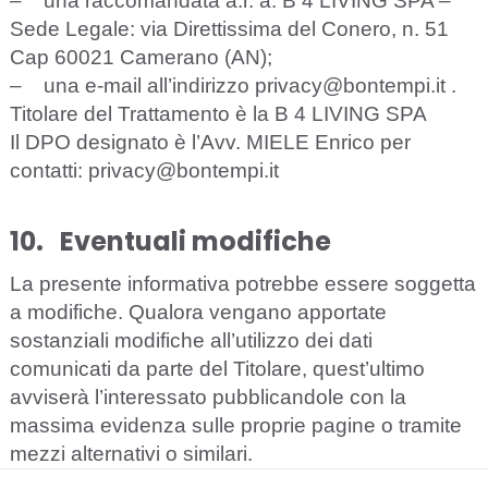
–
una ra
cc
oman
d
a
ta
a
.
r. a:
B
4 LIVING SPA –
S
e
de Legale: via Direttissima del Conero, n. 51
Cap 60021 Camerano (AN);
–
una
e-
mail all’indiri
zz
o
priv
a
c
y
@
bontempi
.it
.
Titolare del Trattamento è la B 4 LIVING SPA
Il DPO designato è l’Avv. MIELE Enrico per
contatti:
privacy@bontempi.it
10.
Eventuali modifiche
La presente informativa potrebbe essere soggetta
a modifiche. Qualora vengano apportate
sostanziali modifiche all’utilizzo dei dati
comunicati da parte del Titolare, quest’ultimo
avviserà l’interessato pubblicandole con la
massima evidenza sulle proprie pagine o tramite
mezzi alternativi o similari.