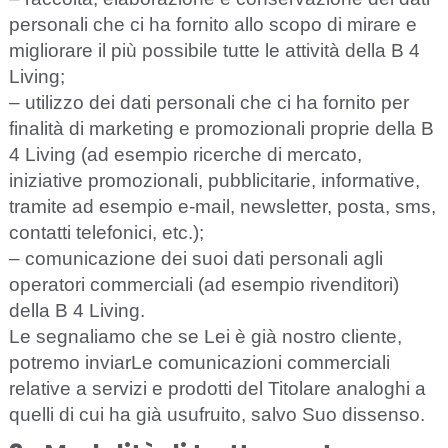
personali che ci ha fornito allo scopo di mirare e
migliorare il più possibile tutte le attività della B 4
Living;
– utilizzo dei dati personali che ci ha fornito per
finalità di marketing e promozionali proprie della B
4 Living (ad esempio ricerche di mercato,
iniziative promozionali, pubblicitarie, informative,
tramite ad esempio e-mail, newsletter, posta, sms,
contatti telefonici, etc.);
– comunicazione dei suoi dati personali agli
operatori commerciali (ad esempio rivenditori)
della B 4 Living.
L
e
segnaliamo
che
se
Lei è già nostro
cliente
,
potremo
inviarLe
comunicazioni
c
om
m
e
r
c
iali
r
e
l
a
t
i
ve a
s
e
rvi
z
i e prod
o
t
t
i d
e
l Ti
t
ola
r
e
a
n
a
lo
g
hi a
qu
e
l
l
i di
c
ui ha
g
i
à usuf
r
ui
t
o, s
a
lvo
S
uo dis
se
nso.