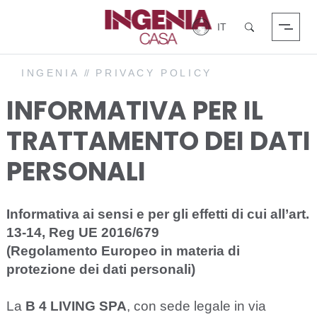
Login
Cerca
INGENIA
//
PRIVACY POLICY
IN
F
O
R
M
ATIVA
PER I
L
TR
A
TTA
M
ENTO
D
EI D
A
TI
P
ERS
O
N
A
LI
Informativa ai sensi e per gli effetti di cui all’art.
13-14, Reg UE 2016/679
(Regolamento Europeo in materia di
protezione dei dati personali)
La
B 4 LIVING SPA
,
c
on s
e
de leg
a
le in via