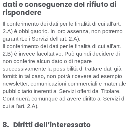
d
ati e
c
o
n
s
e
g
u
e
n
z
e
d
e
l ri
f
i
u
to
d
i
ris
p
o
n
d
er
e
I
l
c
on
f
e
rim
e
nto
d
e
i d
a
ti p
e
r le fin
a
l
i
tà di
c
ui
a
l
l
’
a
rt.
2.A) è obbl
i
g
a
to
r
io.
I
n loro
a
ssen
z
a
, non potr
e
mo
g
a
r
a
nt
ir
L
e i
S
e
rvi
z
i dell’
a
rt. 2.A
)
.
I
l
c
o
n
f
e
rim
e
nto
d
e
i d
a
ti p
e
r le fin
a
l
i
tà di
c
ui
a
l
l
’
a
r
t.
2.B) è inv
e
c
e
f
ac
o
l
tativo.
P
uò quindi d
ec
ide
r
e di
non
c
onf
e
ri
r
e
a
lcun d
a
to o di n
e
g
a
re
s
u
cce
ss
i
v
a
m
e
nte la poss
i
bi
l
i
t
à di tr
a
t
t
a
re d
a
ti
g
ià
f
o
rniti: in tal
ca
so, non potrà ri
ce
v
e
re
ad esempio
n
e
wsl
e
t
t
e
r,
c
o
mun
i
ca
z
ioni
c
om
m
e
r
c
iali
e
materiale
pubblicitario
inerenti
ai
Servizi
offerti
dal
Titolare
.
C
ont
i
nu
er
à
c
omunque
a
d
a
v
e
re d
i
ritto ai
S
e
rvi
z
i di
c
ui all’
a
rt. 2.
A
).
8.
Di
r
it
t
i
d
e
l
l
’int
ere
ssato