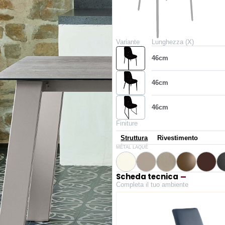
Variante
Lunghezza (X)
46cm
46cm
46cm
Finiture
Struttura
Rivestimento
M306
M097
M312
M028
M307
MÉTAL LAQUÉ
Blanc
Gris clair
Sable
Laiton foncé
Marron
Scheda tecnica
Completa il tuo ambiente