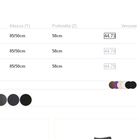
Altezza (Y)
Profondità (Z)
Versione
44.73
85/50cm
58cm
44.74
85/50cm
58cm
44.75
85/50cm
58cm
M310
M055
 foncé
Anthracite
Noir
M030