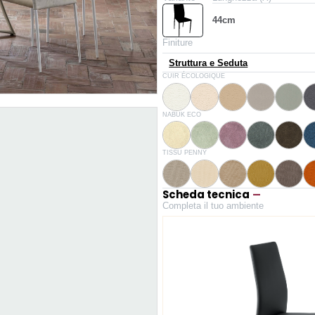
44cm
Finiture
Struttura e Seduta
TR505
TR500
TR501
TR516
TR521
CUIR ÉCOLOGIQUE
Blanc
Ivoire
Beige
Gris clair
Vert cl
TBK01
TBK02
TBK03
TBK04
TBK05
NABUK ECO
Lait
Sable
Vieux rose
Gris
Marro
TPE02
TPE01
TPE03
TPE05
TPE04
TISSU PENNY
Gris clair
Ivoire
Sable
Moutarde
Gris
Scheda tecnica
Completa il tuo ambiente