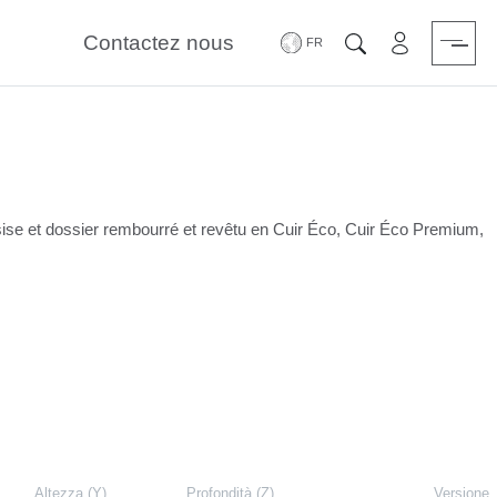
Contactez nous
Zone Réserv
Chercher
sise et dossier rembourré et revêtu en Cuir Éco, Cuir Éco Premium,
Altezza (Y)
Profondità (Z)
Versione