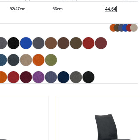
44.64
92/47cm
56cm
TR517
TR504
TR514
TR515
TR523
TR510
TR524
TR502
TR509
air
Anthracite
Noir
Bleu
Bleu cobalt
Noisette
Marron
Vert foncé
Rouge
Bordeaux
TBK06
TBK07
TBK08
TBK09
TBK10
n
Bleu
Anthracite
Cappuccino
Terre rouge
Vert mousse
TPE06
TPE09
TPE08
TPE07
TPE10
TPE11
TPE12
TPE13
Oxyde
Amarante
Prune
Violet
Bleu denim
Bleu
Anthracite
Noir