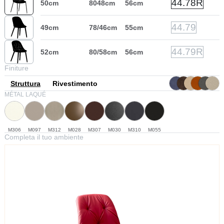
44.78R
50cm
8048cm
56cm
44.79
49cm
78/46cm
55cm
44.79R
52cm
80/58cm
56cm
Finiture
Struttura
Rivestimento
MÉTAL LAQUÉ
M306
M097
M312
M028
M307
M030
M310
M055
Completa il tuo ambiente