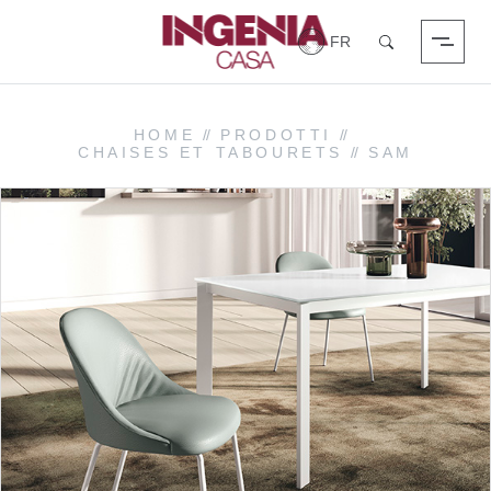
Login
Chercher
HOME
//
PRODOTTI
//
CHAISES ET TABOURETS
//
SAM