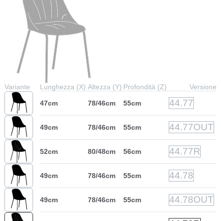
Variante
Lunghezza (X)
Altezza (Y)
Profondità (Z)
Versione
44.77
47cm
78/46cm
55cm
44.77OUT
49cm
78/46cm
55cm
44.77R
52cm
80/48cm
56cm
44.78
49cm
78/46cm
55cm
44.78OUT
49cm
78/46cm
55cm