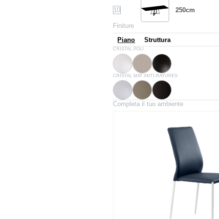
10
250cm
Finiture
Piano
Struttura
C150
C193
C152
CRISTAL POLI
Glossy extrawhite
Gris tourterelle brillant
Noir brillant
C180S
C181S
C183S
CRISTAL MAT ANTI-RAYURES
Blanc velvet opaque
Gris tourterelle velvet opaque
Anthracite velvet opaque
Completa il tuo ambiente