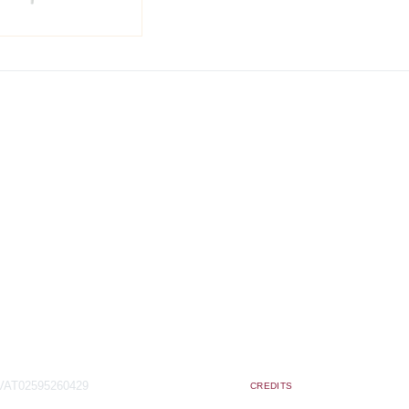
VAT02595260429
CREDITS