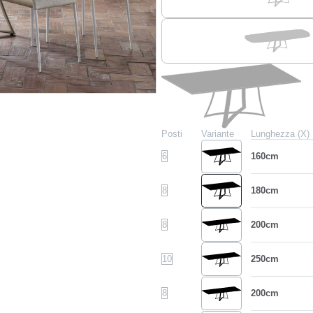
Posti
Variante
Lunghezza (X)
6
160cm
8
180cm
8
200cm
10
250cm
8
200cm