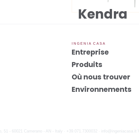
Kendra
INGENIA CASA
Entreprise
Produits
Où nous trouver
Environnements
o, 51 - 60021 Camerano - AN - Italy ·
+39.071.7300032 ·
info@ingeniacasa.it