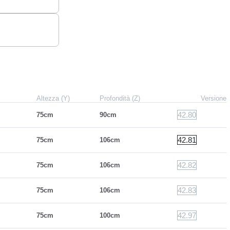
Altezza (Y)
Profondità (Z)
Versione
42.80
75cm
90cm
42.81
75cm
106cm
42.82
75cm
106cm
42.83
75cm
106cm
42.97
75cm
100cm