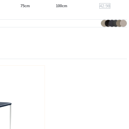
42.98
75cm
100cm