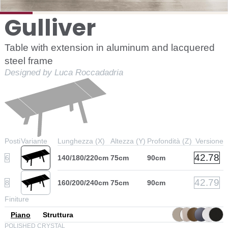
Gulliver
Table with extension in aluminum and lacquered
steel frame
Designed by Luca Roccadadria
Posti
Variante
Lunghezza (X)
Altezza (Y)
Profondità (Z)
Versione
42.78
6
140/180/220cm
75cm
90cm
42.79
8
160/200/240cm
75cm
90cm
Finiture
Piano
Struttura
POLISHED CRYSTAL