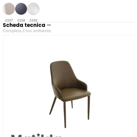
C157
C158
C150
Scheda tecnica
Completa il tuo ambiente