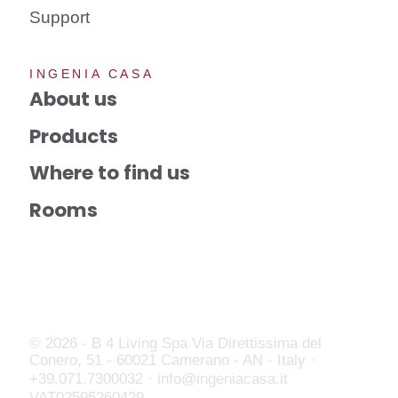
Support
INGENIA CASA
About us
Products
Where to find us
Rooms
© 2026 - B 4 Living Spa
Via Direttissima del
Conero, 51 - 60021 Camerano - AN - Italy ·
+39.071.7300032 ·
info@ingeniacasa.it
VAT02595260429