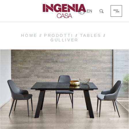
Login
Search
HOME
//
PRODOTTI
//
TABLES
//
GULLIVER