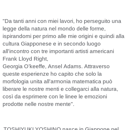
"Da
tanti
anni
con
miei
lavori,
ho
perseguito
una
legge
della
natura
nel
mondo
delle
forme,
ispirandomi
per
primo
alle
mie
origini
e
quindi
alla
cultura
Giapponese
e
in
secondo
luogo
all'incontro
con
tre
importanti
artisti
americani
Frank
Lloyd
Right,
Georgia
O’keeffe,
Ansel
Adams.
Attraverso
queste
esperienze
ho
capito
che
solo
la
morfologia
unita
all'armonia
matematica
può
liberare
le
nostre
menti
e
collegarci
alla
natura,
così
da
esprimere
con
le
linee
le
emozioni
prodotte
nelle
nostre
mente".
TOSHIYUKI YOSHINO nasce in Giappone nel