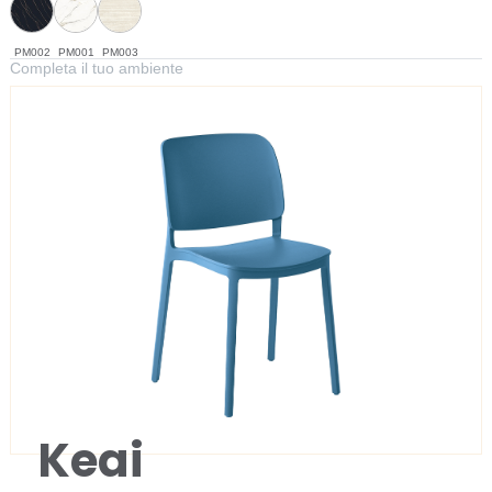
PM002
PM001
PM003
Completa il tuo ambiente
Keai