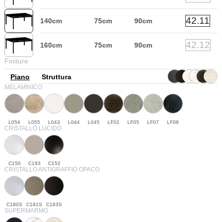
42.11
140cm
75cm
90cm
42.12
160cm
75cm
90cm
Finiture
Piano
Struttura
MELAMINICO
L054
L055
L043
L044
L045
LF02
LF05
LF07
LF08
CRISTALLO LUCIDO
C150
C193
C152
CRISTALLO ANTIGRAFFIO OPACO
C180S
C181S
C183S
SUPERMARMO