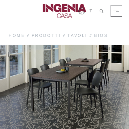
Login
Cerca
HOME
//
PRODOTTI
//
TAVOLI
//
BIOS