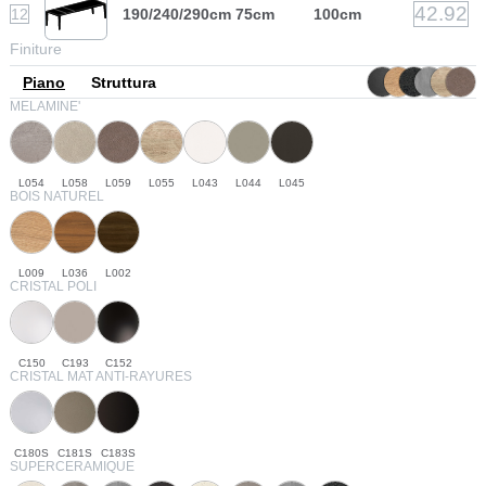
42.92
12
190/240/290cm
75cm
100cm
Finiture
Piano
Struttura
MELAMINE'
L054
L058
L059
L055
L043
L044
L045
BOIS NATUREL
L009
L036
L002
CRISTAL POLI
C150
C193
C152
CRISTAL MAT ANTI-RAYURES
C180S
C181S
C183S
SUPERCERAMIQUE