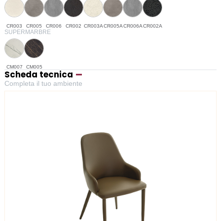
CR003
CR005
CR006
CR002
CR003A
CR005A
CR006A
CR002A
SUPERMARBRE
CM007
CM005
Scheda tecnica
Completa il tuo ambiente