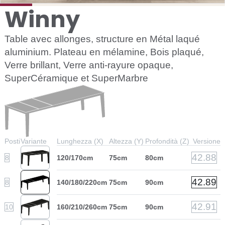
Winny
Table avec allonges, structure en Métal laqué
aluminium. Plateau en mélamine, Bois plaqué,
Verre brillant, Verre anti-rayure opaque,
SuperCéramique et SuperMarbre
Posti
Variante
Lunghezza (X)
Altezza (Y)
Profondità (Z)
Versione
42.88
8
120/170cm
75cm
80cm
42.89
8
140/180/220cm
75cm
90cm
42.91
10
160/210/260cm
75cm
90cm