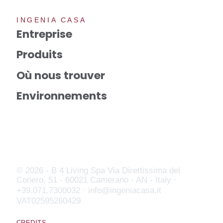
INGENIA CASA
Entreprise
Produits
Où nous trouver
Environnements
© 2026 - B 4 Living Spa
Via Direttissima del
Conero, 51 - 60021 Camerano - AN - Italy ·
+39.071.7300032 ·
info@ingeniacasa.it
VAT02595260429
CREDITS