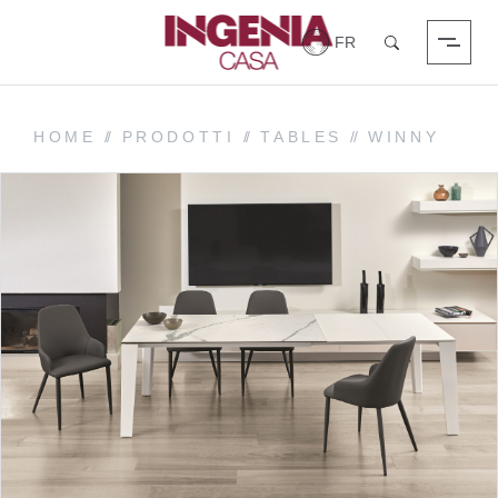
Login
Chercher
HOME
//
PRODOTTI
//
TABLES
//
WINNY