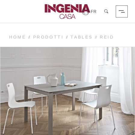
Login
Chercher
HOME
//
PRODOTTI
//
TABLES
//
REID