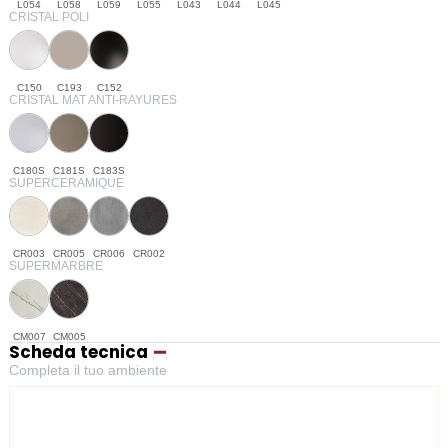
L054
L058
L059
L055
L043
L044
L045
CRISTAL POLI
C150
C193
C152
CRISTAL MAT ANTI-RAYURES
C180S
C181S
C183S
SUPERCERAMIQUE
CR003
CR005
CR006
CR002
SUPERMARBRE
CM007
CM005
Scheda tecnica
Completa il tuo ambiente