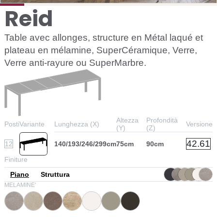
Reid
Table avec allonges, structure en Métal laqué et
plateau en mélamine, SuperCéramique, Verre,
Verre anti-rayure ou SuperMarbre.
Altezza
Profondità
Posti
Variante
Lunghezza (X)
Versione
(Y)
(Z)
42.61
12
140/193/246/299cm
75cm
90cm
Finiture
Piano
Struttura
MELAMINE'