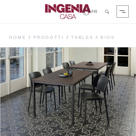
Login
Chercher
HOME
//
PRODOTTI
//
TABLES
//
BIOS