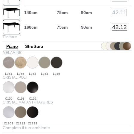
42.11
140cm
75cm
90cm
42.12
160cm
75cm
90cm
Finiture
Piano
Struttura
MELAMINE'
L054
L055
L043
L044
L045
CRISTAL POLI
C150
C193
C152
CRISTAL MAT ANTI-RAYURES
C180S
C181S
C183S
Completa il tuo ambiente