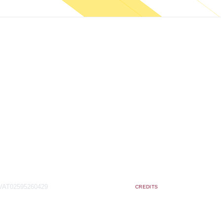
VAT02595260429
CREDITS