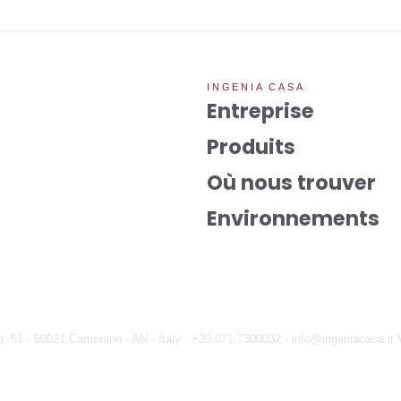
INGENIA CASA
Entreprise
Produits
Où nous trouver
Environnements
o, 51 - 60021 Camerano - AN - Italy ·
+39.071.7300032 ·
info@ingeniacasa.it