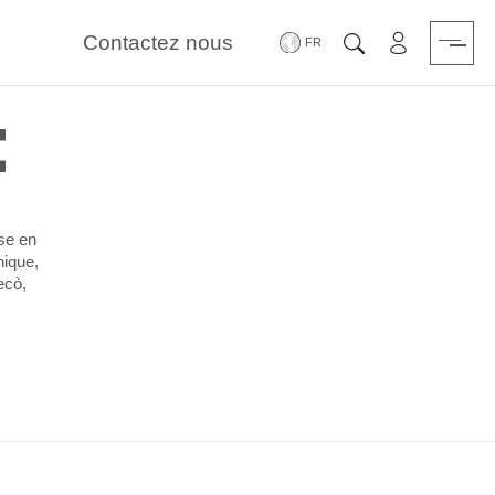
Contactez nous
Zone Réserv
Chercher
t
se en
nique,
ecò,