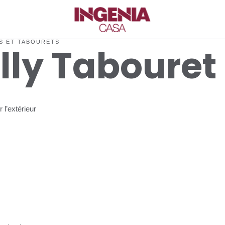
S ET TABOURETS
lly
Tabouret
 l’extérieur