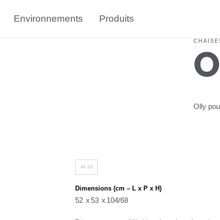
Environnements
Produits
CHAISE
O
Olly pour
44.60
Dimensions (cm – L x P x H)
52
53
104/68