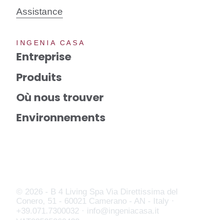
Assistance
INGENIA CASA
Entreprise
Produits
Où nous trouver
Environnements
© 2026 - B 4 Living Spa
Via Direttissima del
Conero, 51 - 60021 Camerano - AN - Italy ·
+39.071.7300032 ·
info@ingeniacasa.it