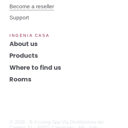
Become a reseller
Support
INGENIA CASA
About us
Products
Where to find us
Rooms
© 2026 - B 4 Living Spa
Via Direttissima del
Conero, 51 - 60021 Camerano - AN - Italy ·