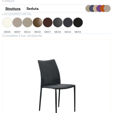
Finiture
Struttura
Seduta
LACQUERED METAL
M306
M097
M312
M028
M307
M030
M310
M055
Completa il tuo ambiente