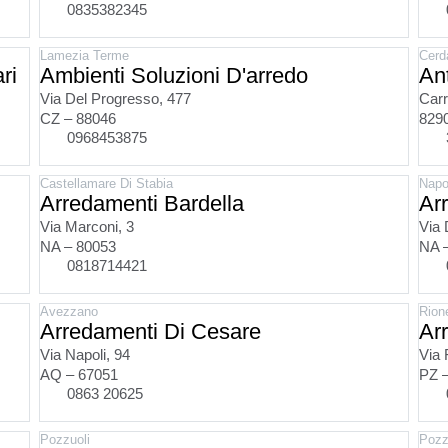
0835382345
Lamezia Terme
Cerd
ri
Ambienti Soluzioni D'arredo
An
Via Del Progresso, 477
Carr
CZ – 88046
829
0968453875
Castellamare Di Stabia
Napo
Arredamenti Bardella
Ar
Via Marconi, 3
Via 
NA – 80053
NA 
0818714421
Avezzano
Rione
Arredamenti Di Cesare
Ar
Via Napoli, 94
Via 
AQ – 67051
PZ 
0863 20625
Pozzuoli
Pozz