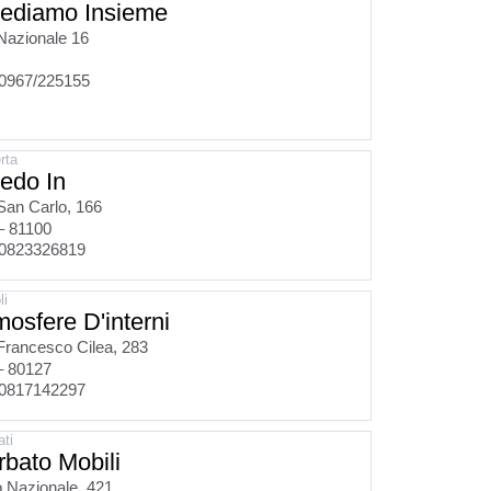
rediamo Insieme
Nazionale 16
0967/225155
rta
redo In
San Carlo, 166
– 81100
0823326819
li
osfere D'interni
Francesco Cilea, 283
– 80127
0817142297
ati
rbato Mobili
 Nazionale, 421