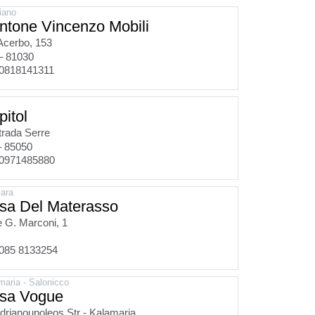
iano
ntone Vincenzo Mobili
Acerbo, 153
– 81030
0818141311
pitol
rada Serre
– 85050
0971485880
ara
sa Del Materasso
e G. Marconi, 1
085 8133254
maria - Salonicco
sa Vogue
drianoupoleos Str - Kalamaria