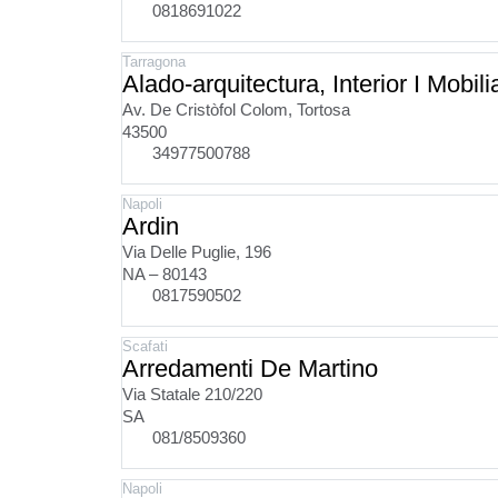
0818691022
Tarragona
Alado-arquitectura, Interior I Mobilia
Av. De Cristòfol Colom, Tortosa
43500
34977500788
Napoli
Ardin
Via Delle Puglie, 196
NA – 80143
0817590502
Scafati
Arredamenti De Martino
Via Statale 210/220
SA
081/8509360
Napoli