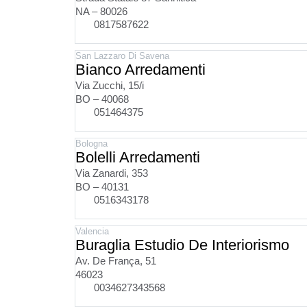
NA – 80026
0817587622
San Lazzaro Di Savena
Bianco Arredamenti
Via Zucchi, 15/i
BO – 40068
051464375
Bologna
Bolelli Arredamenti
Via Zanardi, 353
BO – 40131
0516343178
Valencia
Buraglia Estudio De Interiorismo
Av. De França, 51
46023
0034627343568