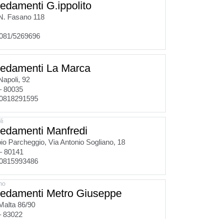
redamenti G.ippolito
N. Fasano 118
081/5269696
redamenti La Marca
Napoli, 92
– 80035
0818291595
li
redamenti Manfredi
o Parcheggio, Via Antonio Sogliano, 18
– 80141
0815993486
no
redamenti Metro Giuseppe
Malta 86/90
– 83022