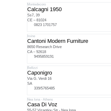
Montedecoro
Calcagni 1950
Ss7, 39
CE – 81024
0823 1701757
Irvine
Cantoni Modern Furniture
8650 Research Drive
CA – 92618
9495859191
Bellizzi
Caponigro
Via G. Verdi 16
SA
339/5765485
Nea Iona - Athens
Casa Di Voz
55-57 Vizantiou Str - Nea Iona