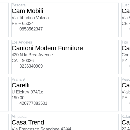
Pescara
Lusc
Cam Mobili
Ca
Via Tiburtina Valeria
Via 
PE – 65024
CE 
0858562347
Los Angeles
Tito
Cantoni Modern Furniture
Ca
420 N.la Brea Avenue
Cont
CA – 90036
PZ 
3236340909
Praha 9
Pesc
Carelli
Ca
U Elektry 974/1c
Vial
190 00
PE
420777883501
Atripalda
Kala
Casa Trend
Ca
Via Francesco Scandone 42/44
22 A