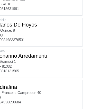
– 84018
0818631991
dolid
lanos De Hoyos
Quirce, 8
03
0034983376531
naro
onanno Arredamenti
Gramsci 1
– 81032
0818131505
dirafina
. Francesc Camprodon 40
0
34938890684