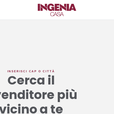
INSERISCI CAP O CITTÀ
Cerca
il
venditore
più
vicino
a
te