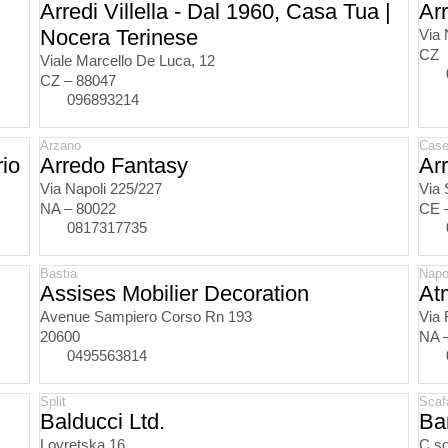
Arredi Villella - Dal 1960, Casa Tua |
Ar
Nocera Terinese
Via 
CZ
Viale Marcello De Luca, 12
CZ – 88047
096893214
Arzano
Case
io
Arredo Fantasy
Ar
Via Napoli 225/227
Via 
NA – 80022
CE 
0817317735
Bastia
Napo
Assises Mobilier Decoration
Atm
Avenue Sampiero Corso Rn 193
Via 
20600
NA 
0495563814
Split
Scaf
Balducci Ltd.
Ba
Lovretska 16
C.so