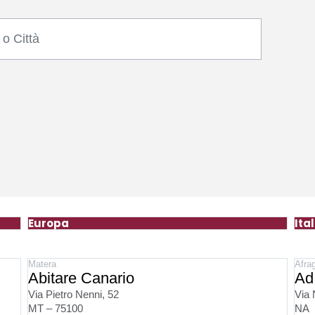
Europa
Ital
Matera
Afra
Abitare Canario
Ad
Via Pietro Nenni, 52
Via 
MT – 75100
NA