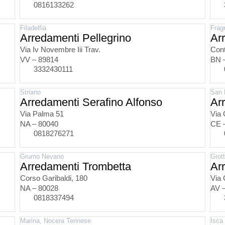
0816133262
Filadelfia
Frag
Arredamenti Pellegrino
Ar
Via Iv Novembre Iii Trav.
Cont
VV – 89814
BN 
3332430111
Striano
San 
Arredamenti Serafino Alfonso
Ar
Via Palma 51
Via 
NA – 80040
CE 
0818276271
Grumo Nevano
Grot
Arredamenti Trombetta
Ar
Corso Garibaldi, 180
Via 
NA – 80028
AV 
0818337494
Marina, Nocera Terinese
Isca 