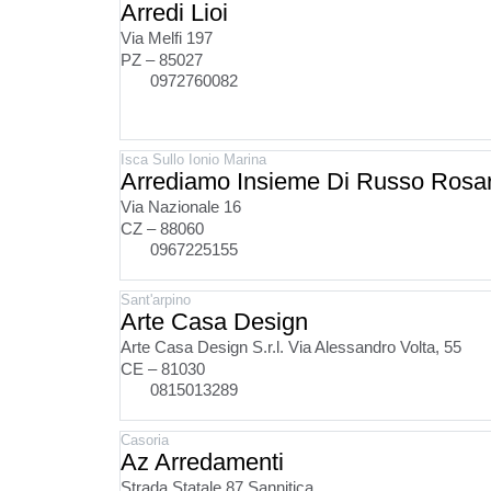
Arredi Lioi
Via Melfi 197
PZ – 85027
0972760082
Isca Sullo Ionio Marina
Arrediamo Insieme Di Russo Rosar
Via Nazionale 16
CZ – 88060
0967225155
Sant'arpino
Arte Casa Design
Arte Casa Design S.r.l. Via Alessandro Volta, 55
CE – 81030
0815013289
Casoria
Az Arredamenti
Strada Statale 87 Sannitica