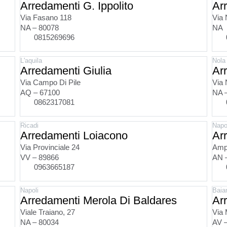
Arredamenti G. Ippolito
Ar
Via Fasano 118
Via 
NA – 80078
NA
0815269696
L'aquila
Nola
Arredamenti Giulia
Ar
Via Campo Di Pile
Via 
AQ – 67100
NA 
0862317081
Ricadi
Napo
Arredamenti Loiacono
Ar
Via Provinciale 24
Ampi
VV – 89866
AN 
0963665187
Napoli
Baia
Arredamenti Merola Di Baldares
Ar
Viale Traiano, 27
Via 
NA – 80034
AV 