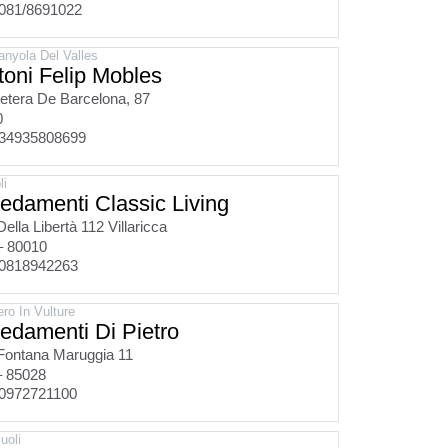
081/8691022
anyola Del Valles
toni Felip Mobles
etera De Barcelona, 87
0
34935808699
li
redamenti Classic Living
Della Libertà 112 Villaricca
– 80010
0818942263
ro In Vulture
redamenti Di Pietro
Fontana Maruggia 11
– 85028
0972721100
uoli