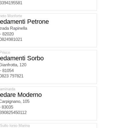
3394195581
neto Monforte
redamenti Petrone
rada Rapinella
– 82020
0824981021
Prisco
redamenti Sorbo
Gianfrotta, 120
– 81054
0823 797821
taminarda
redare Moderno
Carpignano, 105
– 83035
390825450112
Sullo Ionio Marina