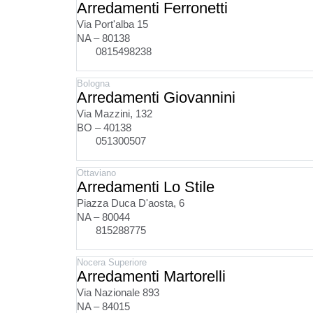
Arredamenti Ferronetti
Via Port'alba 15
NA – 80138
0815498238
Bologna
Arredamenti Giovannini
Via Mazzini, 132
BO – 40138
051300507
Ottaviano
Arredamenti Lo Stile
Piazza Duca D'aosta, 6
NA – 80044
815288775
Nocera Superiore
Arredamenti Martorelli
Via Nazionale 893
NA – 84015