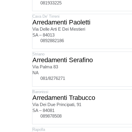
081933225
Cava De' Tirreni
Arredamenti Paoletti
Via Delle Arti E Dei Mestieri
SA – 84013
0892882186
Striano
Arredamenti Serafino
Via Palma 83
NA
081/8276271
Baronissi
Arredamenti Trabucco
Via Dei Due Principati, 91
SA – 84081
089878508
Rapolla