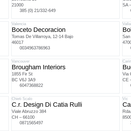
21000
SA 
385 (0) 21/332-649
Valencia
Valla
Boceto Decoracion
Bo
Tomas De Villarroya, 12-14 Bajo
San 
46017
470
0034963786963
Vancouver
Cari
Brougham Interiors
Bu
1855 Fir St
Via 
BC V6J 3A9
CE 
6047368822
Chieti Scalo
Vic
C.r. Design Di Catia Rulli
Ca
Viale Abruzzo 384
Rda
CH – 66100
850
0871565497